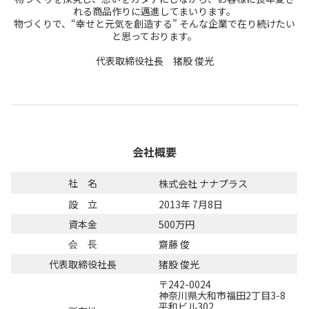
れる商品作りに邁進してまいります。
物づくりで、“幸せと元気を創造する” そんな企業で在り続けたい
と思っております。
代表取締役社長 猪股 俊光
会社概要
社 名
株式会社 ナナプラス
設 立
2013年 7月8日
資本金
500万円
齋藤 俊
会 長
代表取締役社長
猪股 俊光
〒242-0024
神奈川県大和市福田2丁目3-8
平和ビル302