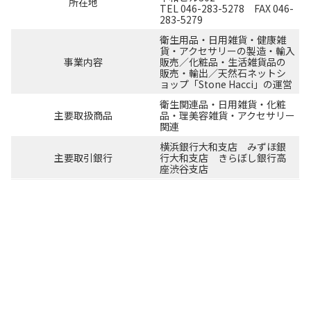
所在地
TEL 046-283-5278 FAX 046-
283-5279
衛生用品・日用雑貨・健康雑
貨・アクセサリーの製造・輸入
事業内容
販売／化粧品・生活雑貨品の
販売・輸出／天然石ネットシ
ョップ「Stone Hacci」の運営
衛生関連品・日用雑貨・化粧
主要取扱商品
品・理美容雑貨・アクセサリー
関連
横浜銀行大和支店 みずほ銀
主要取引銀行
行大和支店 きらぼし銀行高
座渋谷支店